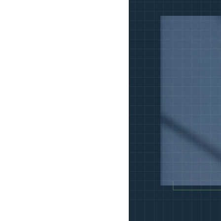
t gestalten
zentrieren sich auf Deklaration und
aktive Gestaltungsberatung bleiben
teuerfallen
 bis zu Fristen beim IAB. Kleine Fehler
n Summen. Wer sie nicht kennt oder
hlt doppelt.
tur
tt GmbH. Keine Holding. Keine
Gesellschaft. Falsche Form kostet
 Schutz.
trategie
 betrachtet. Privat, Unternehmen,