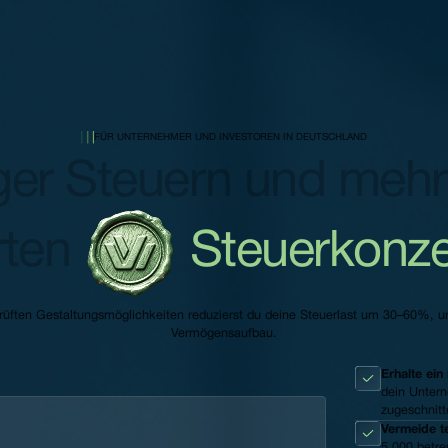
FÜR UNTERNEHMER UND INVESTOREN IN DEUTSCHLAND
er Steuern und mehr
rten
Steuerkonz
üften Gestaltungsmöglichkeiten reduzierst du deine Steuerlast um 30–60%, und 
Vermögensaufbau.
Erhalte ein
dein Unter
zugeschnitte
Vermeide te
5.000 betre