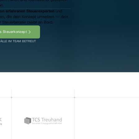
en.
von erfahrenen Steuerexperten
und
en, die dein Konzept umsetzen — dein
 Steuerberater bleibt an Bord.
es Steuerkonzept
FÄLLE IM TEAM BETREUT