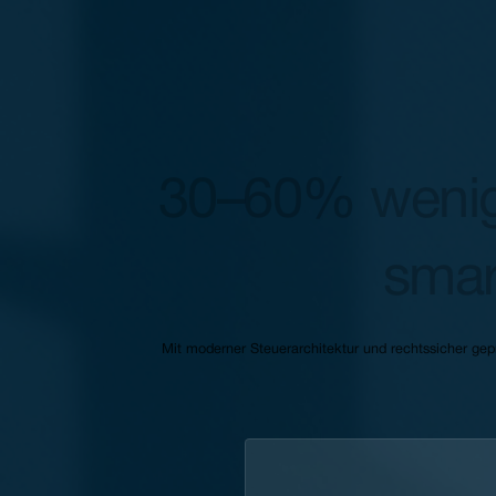
30–60% wenig
sma
Mit moderner Steuerarchitektur und rechtssicher gepr