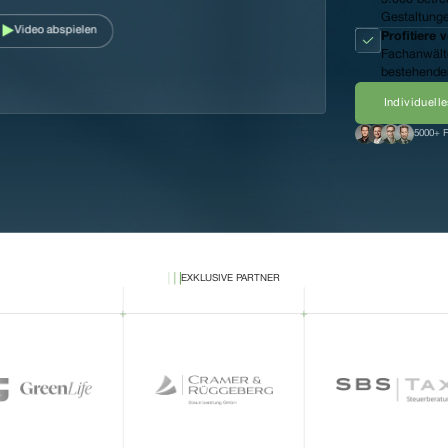
Gestaltung
Video abspielen
Profitiere 
Fachanwält
bestehender
Individuell
5000+ 
EXKLUSIVE PARTNER