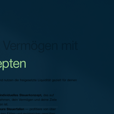
 Vermögen mit
epten
nutzen die freigesetzte Liquidität gezielt für deinen
 individuelles Steuerkonzept,
das auf
nehmen, dein Vermögen und deine Ziele
n ist.
ure Steuerfallen
— profitiere von über
uten Fällen und rechtssicher geprüften